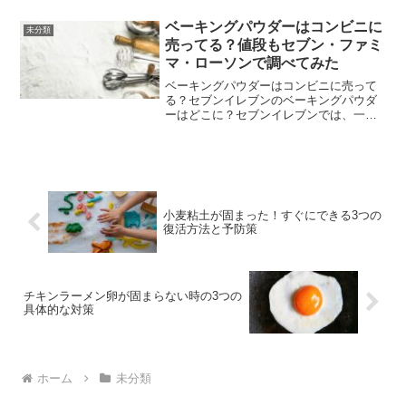
んです。デザイン性と機能性を兼ね備え
たアイテムとして、SNSや口コミサイト
ベーキングパウダーはコンビニに
未分類
でも話題を呼ん...
売ってる？値段もセブン・ファミ
マ・ローソンで調べてみた
ベーキングパウダーはコンビニに売って
る？セブンイレブンのベーキングパウダ
ーはどこに？セブンイレブンでは、一部
店舗でベーキングパウダーを取り扱って
います。主に製菓材料や調味料が陳列さ
れているコーナーに置かれていることが
多いですが、店舗によって...
小麦粘土が固まった！すぐにできる3つの
復活方法と予防策
チキンラーメン卵が固まらない時の3つの
具体的な対策
ホーム
未分類