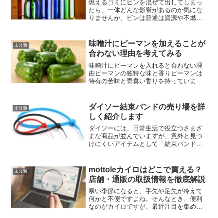
燃えるゴミにビンを混ぜて出してしまっ
たら、一体どんな影響があるのか気にな
りませんか。ビンは普通は資源や不燃ゴ
ミとして回収されることがほとんどなん
ですけれど、忙しい日や分別ルールをう
っかり忘れて「まあいいか」と一緒に捨
味噌汁にピーマンを加えることが
未分類
ててしまうこと、あるかも...
合わない理由を考えてみる
味噌汁にピーマンを入れると合わない理
由ピーマンの独特な味と香りピーマンは
特有の苦味と青臭い香りを持っていま
す。この特徴が味噌汁の柔らかな風味や
だしの繊細な香りと相性が悪い理由で
す。味噌汁の主役はあくまで味噌やだし
ダイソー結束バンドの売り場を詳
未分類
ですが、ピーマンの強い個性が...
しく紹介します
ダイソーには、日常生活で役立つさまざ
まな商品が並んでいますが、意外と見つ
けにくいアイテムとして「結束バンド
（インシュロック）」がありますよね。
ケーブルやコードの整理はもちろん、DIY
やガーデニングにも幅広く使えてとても
mottoleカイロはどこで買える？
未分類
便利なんです。でも、「...
店舗・通販の取扱情報を徹底解説
寒い季節になると、手先や足先が冷えて
何かと不便ですよね。そんなとき、便利
なのがカイロですが、最近注目を集めて
いるのがmottole（モットル）のカイロな