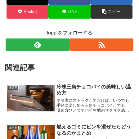
Pocket
LINE
コピー
toppiをフォローする
関連記事
冷凍三角チョコパイの美味しい温
未分類
め方
冷凍庫にストックしておけば、いつでも
手軽に楽しめる三角チョコパイ。でも、
温め方ひとつでパイ生地のサクサク感や
チョコレートのとろけ具合が大きく変わ
るんです。せっかくなら、お店で食べる
ような美味しさを自宅で再現したいです
燃えるゴミにビンを混ぜたらどう
未分類
よね。そこで今回は、三角...
なるのかまとめ