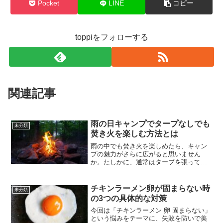
Pocket
LINE
コピー
toppiをフォローする
関連記事
雨の日キャンプでタープなしでも
未分類
焚き火を楽しむ方法とは
雨の中でも焚き火を楽しめたら、キャン
プの魅力がさらに広がると思いません
か。たしかに、通常はタープを張って雨
をしのぎながら焚き火をすることが多い
ですよね。しかし、状況によってはター
プが使えないときもあるんです。「雨が
チキンラーメン卵が固まらない時
未分類
降っていてタープもないけれ...
の3つの具体的な対策
今回は「チキンラーメン 卵 固まらない」
という悩みをテーマに、失敗を防いで美