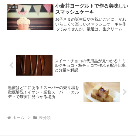
陳列されていることもあるんですよね。
小岩井ヨーグルトで作る美味しい
未分類
今回の記事では、手芸コー...
スマッシュケーキ
お子さまの誕生日やお祝いごとに、かわ
いらしくて楽しいスマッシュケーキを作
ってみませんか。最近は、生クリームで
はなくヨーグルトを使うレシピが人気を
集めていますよね。中でも小岩井ヨーグ
ルトを使ったケーキは、ほどよい酸味と
ミルキーなコクが魅力なん...
スイートチョコの代用品が見つかる！ミ
ルクチョコ・板チョコで作れる配合比率
と分量を解説
黒蜜はどこにある？スーパーの売り場を
徹底解説！イオン・業務スーパー・カル
ディで確実に見つかる場所
ホーム
未分類