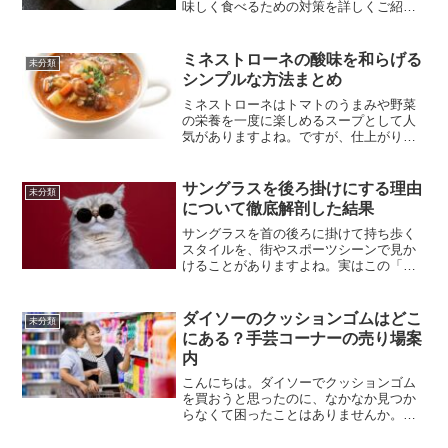
味しく食べるための対策を詳しくご紹介
していきますね。チキンラーメンといえ
ば、お湯を注ぐだけの手軽さが魅力です
が、そこに卵を落として半熟卵や固めの
ミネストローネの酸味を和らげる
未分類
卵を楽しみたい方も多...
シンプルな方法まとめ
ミネストローネはトマトのうまみや野菜
の栄養を一度に楽しめるスープとして人
気がありますよね。ですが、仕上がりが
思ったよりすっぱくなってしまうことも
多いんです。実はミネストローネの酸味
は、トマトの種類や調理工程のちょっと
サングラスを後ろ掛けにする理由
未分類
した違いで大きく変わって...
について徹底解剖した結果
サングラスを首の後ろに掛けて持ち歩く
スタイルを、街やスポーツシーンで見か
けることがありますよね。実はこの「サ
ングラス後ろ掛け」、単にオシャレだと
か格好をつけているといった表面的な理
由だけではないんです。もちろんファッ
ダイソーのクッションゴムはどこ
未分類
ション的な要素も大きいで...
にある？手芸コーナーの売り場案
内
こんにちは。ダイソーでクッションゴム
を買おうと思ったのに、なかなか見つか
らなくて困ったことはありませんか。手
芸用品を豊富に扱うダイソーですが、ク
ッションゴムは意外と目立たない場所に