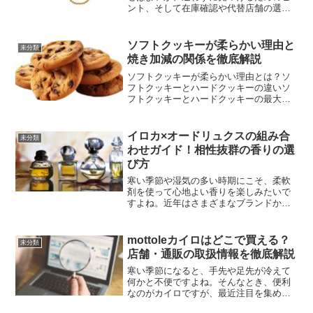
ント、そして在庫確認や代替店舗の選び
方など、さまざまな角度からお伝えして
いきますよ。たくさんのアイテムに囲ま
れたダイソーの店内で、スムーズにボー
ソフトクッキーが柔らかい理由と
未分類
ルチェーンカバーをゲット...
焼き加減の関係を徹底解説
ソフトクッキーが柔らかい理由とは？ソ
フトクッキーとハードクッキーの違いソ
フトクッキーとハードクッキーの最大の
違いは、その食感にあります。ソフトク
ッキーはしっとり柔らかいのに対し、ハ
ードクッキーはカリカリとした食感が特
イロカ×オードリュクスの組み合
未分類
徴です。これは、生地の配...
わせガイド！相性抜群の香りの選
び方
寒い季節や湿気の多い時期にこそ、柔軟
剤を使って心地よい香りを楽しみたいで
すよね。近年はさまざまなブランドか
ら、洗濯物に素敵なフレグランスを付与
できる柔軟剤が発売されていて、「どれ
を選んだらいいんだろう？」と迷う方も
mottoleカイロはどこで買える？
未分類
多いかもしれません。そんな...
店舗・通販の取扱情報を徹底解説
寒い季節になると、手先や足先が冷えて
何かと不便ですよね。そんなとき、便利
なのがカイロですが、最近注目を集めて
いるのがmottole（モットル）のカイロな