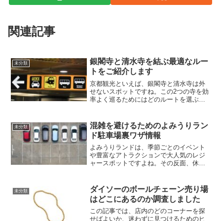
関連記事
銀閣寺と清水寺を結ぶ最適なルー
未分類
トをご紹介します
京都観光といえば、銀閣寺と清水寺は外
せないスポットですね。この2つの寺を効
率よく巡るためにはどのルートを選ぶの
がベストなのでしょうか？今回は、ルー
ト選択のポイントや交通手段、所要時
間、料金など、知りたい情報をぎゅっと
混雑を避けるためのよみうりラン
未分類
まとめてご紹介しますよ。...
ド駐車場裏ワザ情報
よみうりランドは、季節ごとのイベント
や豊富なアトラクションで大人気のレジ
ャースポットですよね。その反面、休日
や長期休暇には駐車場がすぐに埋まって
しまい、思わぬ待ち時間が発生すること
も。「せっかく遊びに行くのに、駐車場
ダイソーのボールチェーン売り場
未分類
で疲れてしまった…」なん...
はどこにあるのか調査しました
この記事では、店内のどのコーナーを探
せばよいか、迷わずに見つけるためのヒ