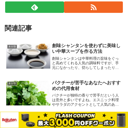
関連記事
創味シャンタンを使わずに美味し
未分類
い中華スープを作る方法
創味シャンタンは中華料理の旨味をぐっ
と高めてくれる人気の調味料ですが、手
元になかったり、切らしてしまったりす
ることもあるのではないでしょうか。そ
んなときでも大丈夫。鶏ガラスープの素
やコンソメなどを上手に使って、創味シ
パクチーが苦手なあなたへおすす
未分類
ャンタンと同等の風味を引...
めの代用食材
パクチーが独特の香りで苦手だという人
は意外と多いですよね。エスニック料理
やサラダのアクセントとして人気のある
パクチーですが、無理に食べようとして
も美味しさを感じにくいものなんです。
しかし、パクチーの代わりになる食材を
黒蜜はどこにある？スーパーの売
未分類
上手に使えば、料理の風味...
り場を徹底解説！イオン・業務ス
メニュー
ホーム
検索
トップ
サイドバー