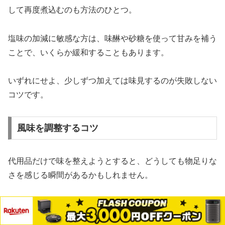
して再度煮込むのも方法のひとつ。
塩味の加減に敏感な方は、味醂や砂糖を使って甘みを補う
ことで、いくらか緩和することもあります。
いずれにせよ、少しずつ加えては味見するのが失敗しない
コツです。
風味を調整するコツ
代用品だけで味を整えようとすると、どうしても物足りな
さを感じる瞬間があるかもしれません。
そんなときは、風味をプラスするアイテムをうまく活用し
てみてくださいね。
メニュー
ホーム
検索
トップ
サイドバー