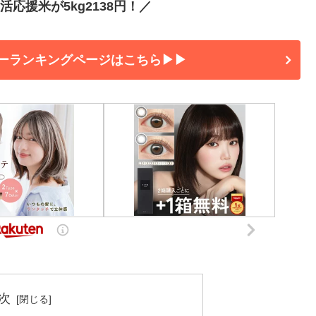
応援米が5kg2138円！／
ーランキングページはこちら▶▶
次