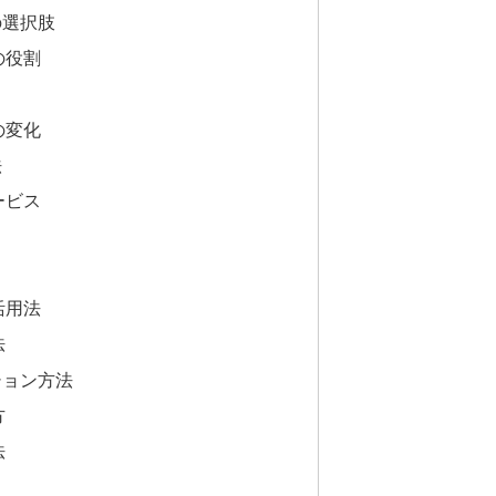
の選択肢
の役割
の変化
法
ービス
活用法
法
ション方法
方
法