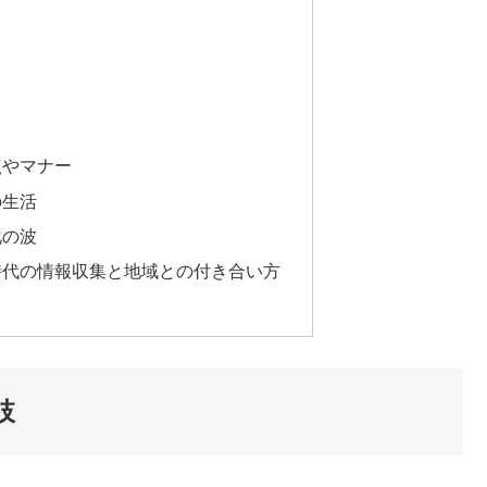
ツ
点やマナー
の生活
化の波
時代の情報収集と地域との付き合い方
肢