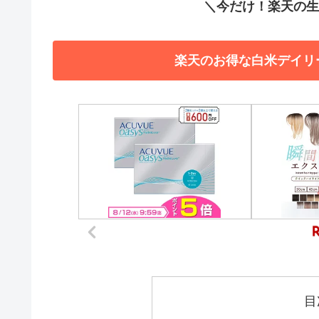
＼今だけ！楽天の生活
楽天のお得な白米デイリ
目