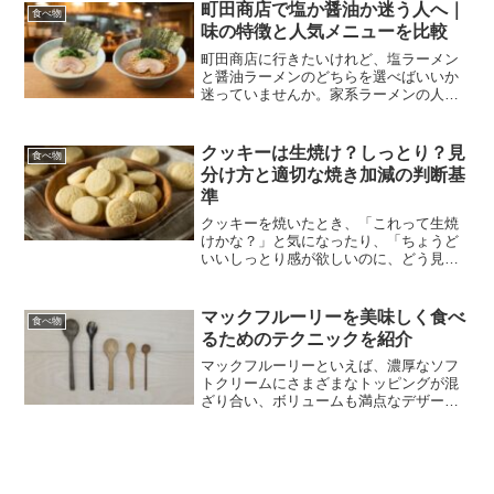
メリットがあるんです。この記事では、
町田商店で塩か醤油か迷う人へ｜
食べ物
べったら漬けを洗うべきか...
味の特徴と人気メニューを比較
町田商店に行きたいけれど、塩ラーメン
と醤油ラーメンのどちらを選べばいいか
迷っていませんか。家系ラーメンの人気
店である町田商店には、定番の醤油ラー
メンと塩ラーメンがあり、それぞれに熱
烈なファンがいるんですよね。初めて訪
クッキーは生焼け？しっとり？見
食べ物
れる方にとって、どちらを...
分け方と適切な焼き加減の判断基
準
クッキーを焼いたとき、「これって生焼
けかな？」と気になったり、「ちょうど
いいしっとり感が欲しいのに、どう見極
めればいいんだろう」と迷ったりしたこ
とはありませんか。実は、生焼けに見え
るけれど実際はちょうどいいしっとり感
マックフルーリーを美味しく食べ
食べ物
だったり、逆にしっとりし...
るためのテクニックを紹介
マックフルーリーといえば、濃厚なソフ
トクリームにさまざまなトッピングが混
ざり合い、ボリュームも満点なデザート
ですよね。でも「ただ食べれば良いんで
しょう？」と思っている方も多いのでは
ないでしょうか。実は食べ方を少し工夫
するだけで、より一層おい...