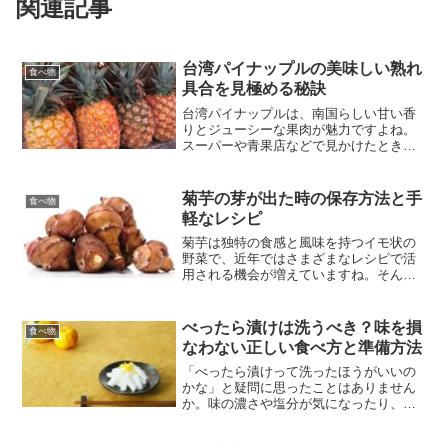
関連記事
台湾パイナップルの美味しい熟れ
食べ物
具合を見極める秘訣
台湾パイナップルは、南国らしい甘い香
りとジューシーな果肉が魅力ですよね。
スーパーや青果店などで見かけたとき、
「どのタイミングでカットするといちば
ん美味しく食べられるのかな」と迷うこ
とはありませんか。実は、外観や香り、
菊芋の芽が出た時の保存方法と手
食べ物
触感のちょっとした変化を...
軽なレシピ
菊芋は独特の食感と風味を持つイモ状の
野菜で、近年ではさまざまなレシピで活
用される機会が増えていますね。そんな
菊芋ですが、暖かくなってくると芽が出
てしまうことがあります。「芽が出た菊
芋ってもう食べられないのかな？」と気
べったら漬けは洗うべき？味を損
食べ物
になった経験のある方もい...
なわない正しい食べ方と準備方法
「べったら漬けって洗ったほうがいいの
かな」と疑問に思ったことはありません
か。味の濃さや塩分が気になったり、表
面のベタつきが気になったり…じつは、
洗う・洗わないどちらにもメリットとデ