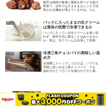
菊芋は独特の食感と風味を持つイモ状の
野菜で、近年ではさまざまなレシピで活
用される機会が増えていますね。そんな
菊芋ですが、暖かくなってくると芽が出
てしまうことがあります。「芽が出た菊
芋ってもう食べられないのかな？」と気
パックに入ったままの生クリーム
食べ物
になった経験のある方もい...
は液体の状態で冷凍できるか
パックに入っている生クリームを使い切
れず、保存方法に困ることはありません
か。実は、生クリームは冷凍して長期保
存ができるんです。「パックのまま液体
で冷凍しても大丈夫？」「解凍後に味や
使い勝手はどうなるの？」といった疑問
冷凍三角チョコパイの美味しい温
未分類
をお持ちの方も多いですよ...
め方
冷凍庫にストックしておけば、いつでも
手軽に楽しめる三角チョコパイ。でも、
温め方ひとつでパイ生地のサクサク感や
チョコレートのとろけ具合が大きく変わ
るんです。せっかくなら、お店で食べる
ような美味しさを自宅で再現したいです
よね。そこで今回は、三角...
スーパーで買った鰹のたたきは洗うべき
か詳しく解説します
メニュー
ホーム
検索
トップ
サイドバー