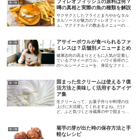
フィレオフィッシュの原料は何？
食べ物
噂の真相と実際の魚の種類を解説
サクサクとしたフライとまろやかなタル
タルソースが魅力のフィレオフィッシ
ュ。マクドナルドの数あるメニューの中
でも、あっさりとした味わいが好きな方
や、肉類が苦手な方にとって重宝する定
番商品ですよね。でも、その魚の正体は
アサイーボウルが食べられるファ
食べ物
一体何なのかご存じでしょう...
ミレスは？店舗別メニューまとめ
健康志向の高まりとともに人気が定着し
ているアサイーボウル。ハワイ発祥のこ
のヘルシーメニューを、身近なファミレ
スで気軽に食べられたら嬉しいですよ
ね。実は、ファミレスでのアサイーボウ
ルの取り扱いは店舗によって大きく異な
固まった生クリームは使える？復
食べ物
り、常設メニューとして提供...
活方法と美味しく活用するアイデ
ア集
生クリームって、お菓子作りや料理の仕
上げに大活躍してくれますよね。だけ
ど、ふと気づくと冷蔵庫の中で固まって
しまっていて「もう使えないかも…」な
んて経験はありませんか。とくに、賞味
期限内でも開封後に放置していると、思
菊芋の芽が出た時の保存方法と手
食べ物
っていたより早く固まり始め...
軽なレシピ