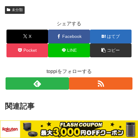
未分類
シェアする
X
Facebook
はてブ
Pocket
LINE
コピー
toppiをフォローする
関連記事
スイートチョコの代用品が見つか
未分類
る！ミルクチョコ・板チョコで作
メニュー
ホーム
検索
トップ
サイドバー
れる配合比率と分量を解説