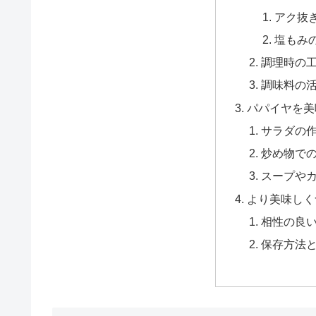
アク抜
塩もみ
調理時の
調味料の
パパイヤを美
サラダの
炒め物で
スープや
より美味しく
相性の良
保存方法