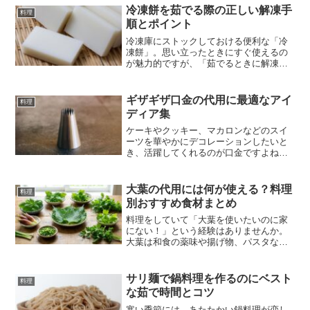
ッと仕上がるって本当？」など、疑問を
冷凍餅を茹でる際の正しい解凍手
料理
お持ちの方も多いのではな...
順とポイント
冷凍庫にストックしておける便利な「冷
凍餅」。思い立ったときにすぐ使えるの
が魅力的ですが、「茹でるときに解凍は
必要？」「どれくらいの茹で時間がベス
ト？」など、いざ調理するとなると悩む
方も多いのではないでしょうか。そこで
ギザギザ口金の代用に最適なアイ
料理
今回は、冷凍餅を茹でると...
ディア集
ケーキやクッキー、マカロンなどのスイ
ーツを華やかにデコレーションしたいと
き、活躍してくれるのが口金ですよね。
中でもギザギザ模様を作る口金は、クリ
ームや生地をかわいらしい形に仕上げる
のに重宝するアイテムなんです。ただ、
大葉の代用には何が使える？料理
料理
急に「ギザギザ口金が見当...
別おすすめ食材まとめ
料理をしていて「大葉を使いたいのに家
にない！」という経験はありませんか。
大葉は和食の薬味や揚げ物、パスタな
ど、さまざまな料理に使える便利な香味
野菜ですよね。実は、大葉がない時で
も、身近な食材で代用することができる
サリ麺で鍋料理を作るのにベスト
料理
んです。この記事では、大葉の...
な茹で時間とコツ
寒い季節には、あたたかい鍋料理が恋し