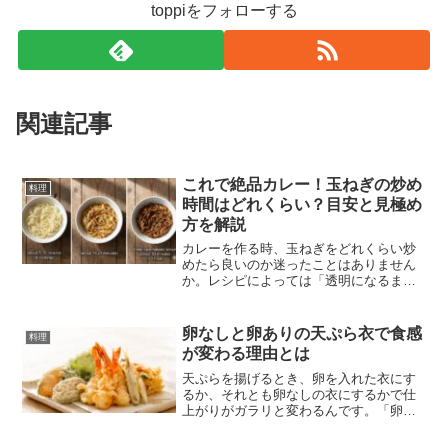
toppiをフォローする
関連記事
これで絶品カレー！玉ねぎの炒め
料理
時間はどれくらい？目安と見極め
方を解説
カレーを作る時、玉ねぎをどれくらい炒
めたら良いのか迷ったことはありません
か。レシピによっては「透明になるま
で」「あめ色になるまで」と書いてあ
り、具体的な時間がわからないこともあ
りますよね。炒め時間によって、カレー
卵なしと卵ありの天ぷら衣で食感
料理
の味わいは大きく変わってくる...
が変わる理由とは
天ぷらを揚げるとき、卵を入れた衣にす
るか、それとも卵なしの衣にするかで仕
上がりがガラリと変わるんです。「卵を
入れるとふわっとなるって聞いたけど、
本当に違うの？」「卵なしのほうがカリ