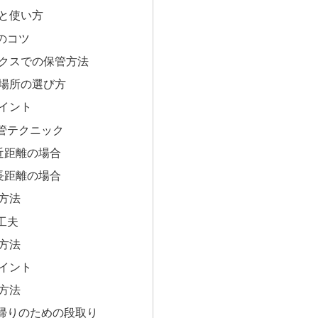
と使い方
のコツ
クスでの保管方法
場所の選び方
イント
管テクニック
近距離の場合
長距離の場合
方法
工夫
方法
イント
方法
帰りのための段取り