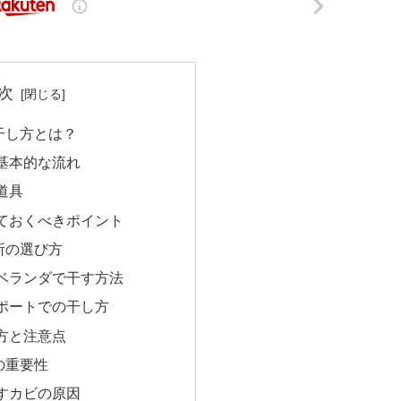
次
干し方とは？
基本的な流れ
道具
ておくべきポイント
所の選び方
ベランダで干す方法
ポートでの干し方
方と注意点
の重要性
すカビの原因