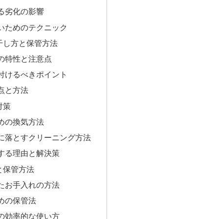
る劣化の影響
いためのテクニック
干し方と保管方法
の特性と注意点
付けるべきポイント
点と方法
対策
めの換気方法
に落とすクリーニング方法
する理由と解決策
と保管方法
たお手入れの方法
めの保管法
の効率的な使い方