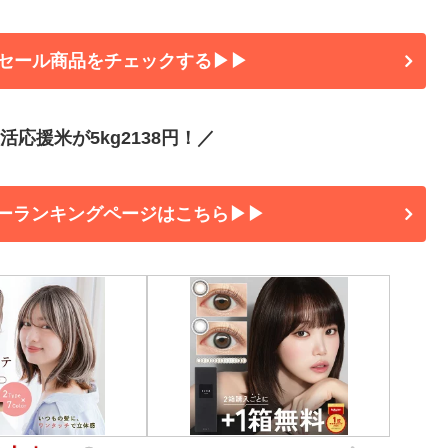
セール商品をチェックする▶▶
応援米が5kg2138円！／
ーランキングページはこちら▶▶