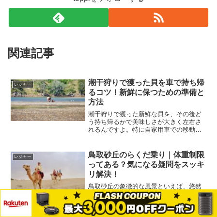
関連記事
潮干狩りで獲った貝を車で持ち帰
レジャー
るコツ！新鮮に保つための準備と
方法
潮干狩りで獲った新鮮な貝を、その後ど
う持ち帰るかで美味しさが大きく左右さ
れるんですよ。特に自家用車での移動の
場合、車内での温度管理や臭い対策な
ど、ちょっとした工夫をしないと貝が弱
ってしまったり、車内を汚してしまった
鳥取砂丘のらくだ乗り｜体重制限
レジャー
りすることがあります。そこ...
ってある？気になる疑問をスッキ
リ解決！
鳥取砂丘の象徴的な風景といえば、悠然
と歩くらくだの姿ですよね。砂丘観光で
人気の「らくだ乗り体験」ですが、実際
に挑戦しようと思うと「体重制限はある
メニュー
ホーム
検索
トップ
サイドバー