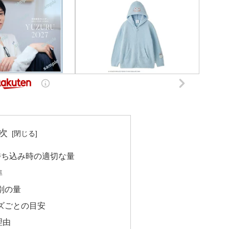
次
持ち込み時の適切な量
準
別の量
ズごとの目安
理由