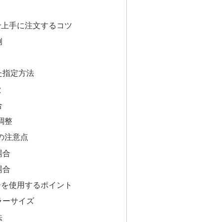
で上手に注文するコツ
例
た指定方法
徴
合
調整
の注意点
場合
場合
ーを使用するポイント
ラーサイズ
法