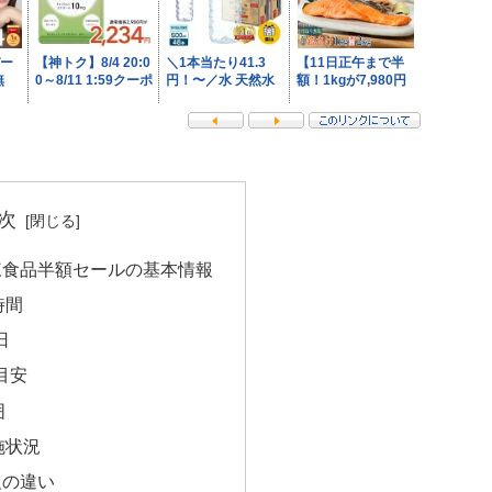
次
凍食品半額セールの基本情報
時間
日
目安
囲
施状況
報の違い