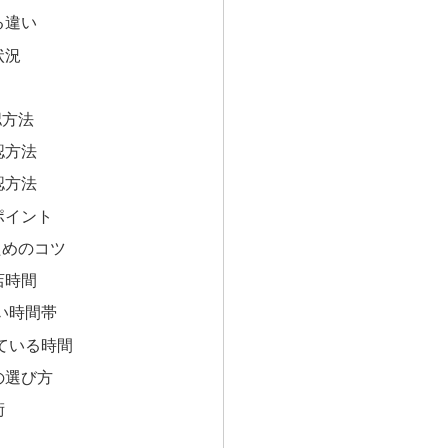
る違い
状況
認方法
認方法
認方法
ポイント
ためのコツ
店時間
い時間帯
ている時間
の選び方
術